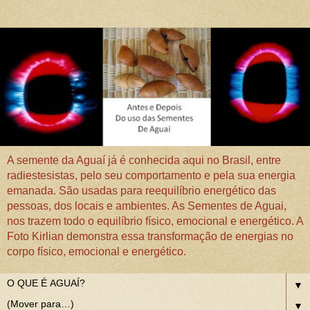
A semente da Aguaí já é conhecida aqui no Brasil, entre
radiestesistas, pelo seu comportamento e pela sua energia
emanada. São usadas para reequilíbrio energético das
pessoas, dos locais e ambientes. As Sementes de Aguai,
nos trazem todo o equilíbrio físico, emocional e energético. A
Foto Kirlian demonstra essa transformação de energias no
corpo físico, emocional e energético.
▼
▼