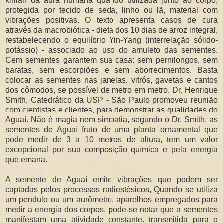
kirlian da aura humana quando utilizada junto ao corpo,
protegida por tecido de seda, linho ou lã, material com
vibrações positivas. O texto apresenta casos de cura
através da macrobiótica - dieta dos 10 dias de arroz integral,
restabelecendo o equilíbrio Yin-Yang (interrelação sólido-
potássio) - associado ao uso do amuleto das sementes.
Cem sementes garantem sua casa: sem pernilongos, sem
baratas, sem escorpiões e sem aborrecimentos. Basta
colocar as sementes nas janelas, vitrós, gavetas e cantos
dos cômodos, se possível de metro em metro. Dr. Henrique
Smith, Catedrático da USP - São Paulo promoveu reunião
com cientistas e clientes, para demonstrar as qualidades do
Aguaí. Não é magia nem simpatia, segundo o Dr. Smith. as
sementes de Aguaí fruto de uma planta ornamental que
pode medir de 3 a 10 metros de altura, tem um valor
excepcional por sua composição química e pela energia
que emana.
A semente de Aguaí emite vibrações que podem ser
captadas pelos processos radiestésicos, Quando se utiliza
um pendulo ou um aurômetro, aparelhos empregados para
medir a energia dos corpos, pode-se notar que a sementes
manifestam uma atividade constante. transmitida para o