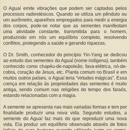
O Aguaí emite vibrações que podem ser captadas pelos
processos radiestésicos. Quando se utiliza um pêndulo ou
um aurômetro, aparelhos empregados para medir a energia
dos corpos, pode-se notar que as sementes manifestam
uma atividade constante, transmitida para o homem,
produzindo em nós um equilíbrio completo, resolvendo
conflitos, protegendo a saúde e gerando riquezas.
O Dr. Smith, conhecedor do princípio Yin-Yang se dedicou
ao estudo das sementes do Aguaí (nome indígena), também
conhecido como chapéu-de-napoleão, fava-elétrica, nó-de-
cobra, coração de Jesus, etc. Planta comum no Brasil e em
muitos outros países, o Aguaí teria “virtudes mágicas”. Essa
crença em relação às propriedades das sementes é muito
antiga, sendo comum nas religiões do tempo dos faraós,
estando relacionadas com a magia.
A semente se apresenta nas mais variadas formas e tem por
finalidade produzir uma nova vida. Segundo estudos, a
semente do Aguaí faz mais do que reproduzir uma nova
vida. Ela produz um equilíbrio observado através de fotos