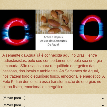
A semente da Aguaí já é conhecida aqui no Brasil, entre
radiestesistas, pelo seu comportamento e pela sua energia
emanada. São usadas para reequilíbrio energético das
pessoas, dos locais e ambientes. As Sementes de Aguai,
nos trazem todo o equilíbrio físico, emocional e energético. A
Foto Kirlian demonstra essa transformação de energias no
corpo físico, emocional e energético.
▼
▼