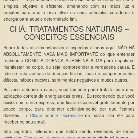
simples, objetivo e eficiente, emanando com as mãos luz e
orações para que a erva ative os seus princípios curadores e
energia para aquele determinado fim.
CHÁ: TRATAMENTOS NATURAIS –
CONCEITOS ESSENCIAIS
Sobre todas as circunstâncias e aspectos citados aqui,
NÃO HÁ
ABSOLUTAMENTE NADA MAIS IMPORTANTE
do que entender
realmente
COMO A DOENÇA SURGE NA ALMA
para depois se
manifestar no corpo, ou seja, compreender a verdadeira causa. E
não se trata apenas de doenças físicas, mas de comportamentos
difíceis, hábitos nocivos, sentimentos negativos e muitos outros.
Se você entende a causa, você também pode tratá-la com uma
aplicação correta da energias das ervas. Eu recomendo que você
assista um curso express, que ficará disponível gratuitamente por
pouco tempo, para entender definitivamente por que ficamos
doentes. –>
Clique aqui e inscreva-se
na nossa lista VIP para
receber no seu email.
São segredos milenares que estão sendo revelados de forma
exclusiva.
Clique aqui e assista agora
enquanto ainda há tempo.