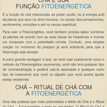
FUNÇÃO
FITOENERGÉTICA
É a função do chá relacionada ao poder oculto, ou à energia sutil
da planta que atua na alma humana, no campo dos pensamentos,
sentimentos, emoções e até no campo espiritual.
Para usar a Fitoenergética, você também precisa saber combinar
as plantas de acordo com as suas faixas de frequência e montar
um composto com a polaridade correta. Contudo, uma simples
oração no momento do preparo já será suficiente para que a
fitoenergia seja ativada.
A outra grande vantagem é que, se você usar exatamente como o
método da Fitoenergética recomenda, você não terá qualquer tipo
de contraindicação e poderá usá-la associada a qualquer outro
tipo de tratamento que você ou alguém que você queira ajudar
esteja recebendo.
CHÁ – RITUAL DE CHÁ COM
A
FITOENERGÉTICA
Uma das práticas que mais potencializa o efeito do Chá é o Ritual
do Chá. Faça também e sinta os resultados. O Ritual do Chá é