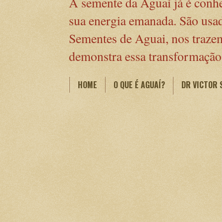
A semente da Aguaí já é conhec
sua energia emanada. São usada
Sementes de Aguai, nos trazem 
demonstra essa transformação 
HOME
O QUE É AGUAÍ?
DR VICTOR 
POLÍTICA DE PRIVACIDADE