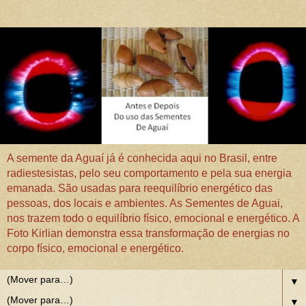
A semente da Aguaí já é conhecida aqui no Brasil, entre
radiestesistas, pelo seu comportamento e pela sua energia
emanada. São usadas para reequilíbrio energético das
pessoas, dos locais e ambientes. As Sementes de Aguai,
nos trazem todo o equilíbrio físico, emocional e energético. A
Foto Kirlian demonstra essa transformação de energias no
corpo físico, emocional e energético.
▼
▼